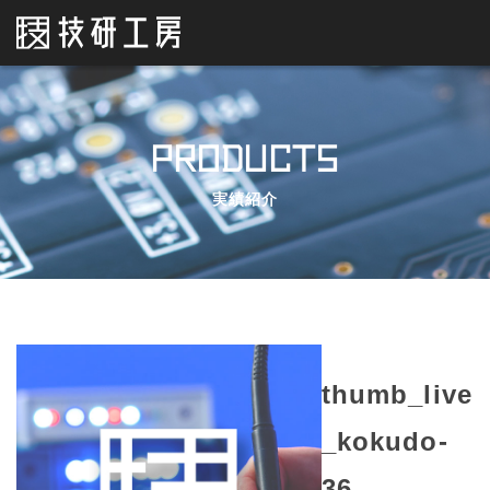
PRODUCTS
実績紹介
thumb_live
_kokudo-
36