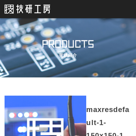
PRODUCTS
実績紹介
maxresdefa
ult-1-
150×150-1